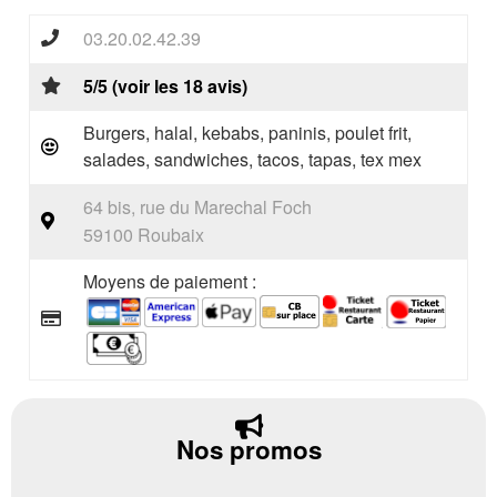
03.20.02.42.39
5/5 (voir les 18 avis)
Burgers, halal, kebabs, paninis, poulet frit,
salades, sandwiches, tacos, tapas, tex mex
64 bis, rue du Marechal Foch
59100 Roubaix
Moyens de paiement :
Nos promos