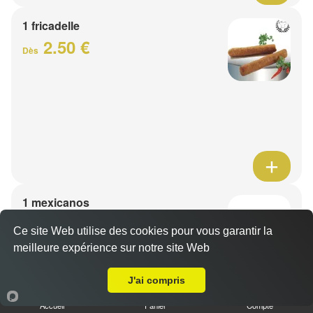
1 fricadelle
2.50 €
Dès
1 mexicanos
3.50 €
Dès
Ce site Web utilise des cookies pour vous garantir la
meilleure expérience sur notre site Web
A Emporter sur Lille St Maurice Pellevoisin
J'ai compris
Accueil
Panier
Compte