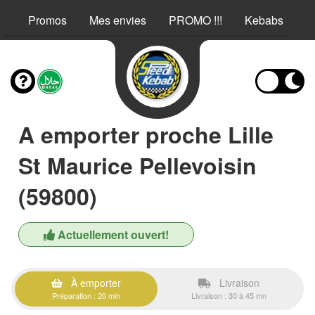
Promos
Mes envies
PROMO !!!
Kebabs
E
A emporter proche Lille
St Maurice Pellevoisin
(59800)
Actuellement ouvert!
À emporter
Livraison
Préparation : 20 min
Livraison : 30 à 45 mn