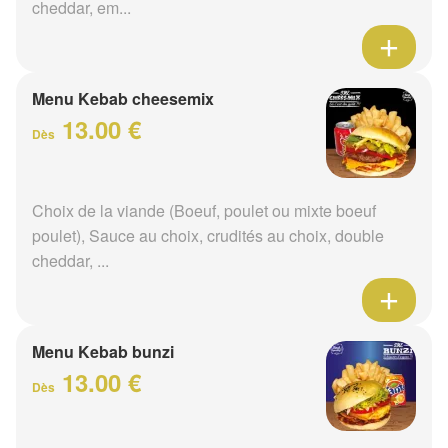
cheddar, em...
Menu Kebab cheesemix
13.00 €
Dès
Choix de la viande (Boeuf, poulet ou mixte boeuf
poulet), Sauce au choix, crudités au choix, double
cheddar, ...
Menu Kebab bunzi
13.00 €
Dès