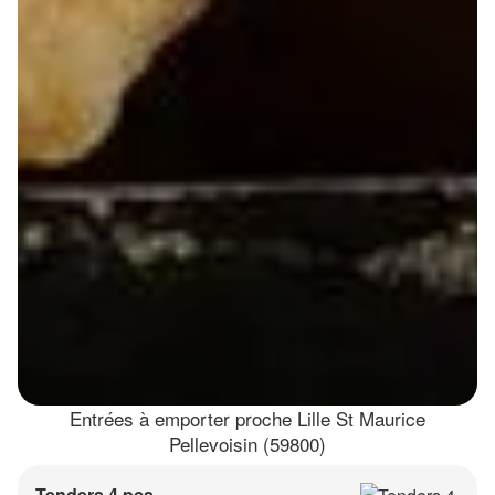
Entrées à emporter proche Lille St Maurice
Pellevoisin (59800)
Tenders 4 pcs