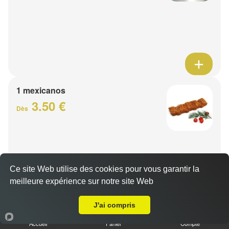
1 mexicanos
3.50 €
Dès
Ce site Web utilise des cookies pour vous garantir la
meilleure expérience sur notre site Web
A Emporter sur Lille Vieux
J'ai compris
Barquette de viande
Accueil
Panier
Compte