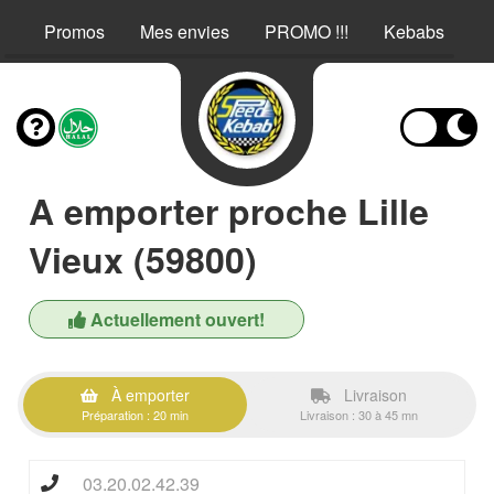
Promos
Mes envies
PROMO !!!
Kebabs
E
A emporter proche Lille
Vieux (59800)
Actuellement ouvert!
À emporter
Livraison
Préparation : 20 min
Livraison : 30 à 45 mn
03.20.02.42.39