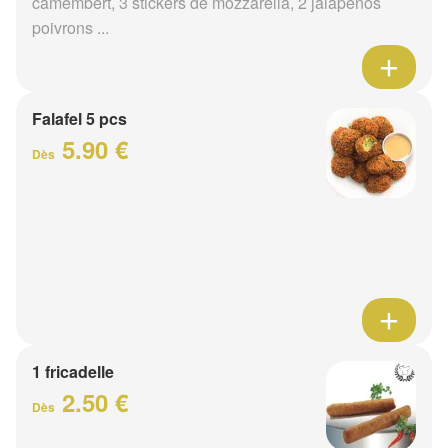
camembert, 3 stickers de mozzarella, 2 jalapenos
poivrons ...
Falafel 5 pcs
5.90 €
Dès
1 fricadelle
2.50 €
Dès