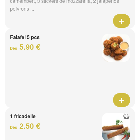
camembert, 3 stickers de mozzarella, 2 jalapenos
poivrons ...
Falafel 5 pcs
5.90 €
Dès
1 fricadelle
2.50 €
Dès