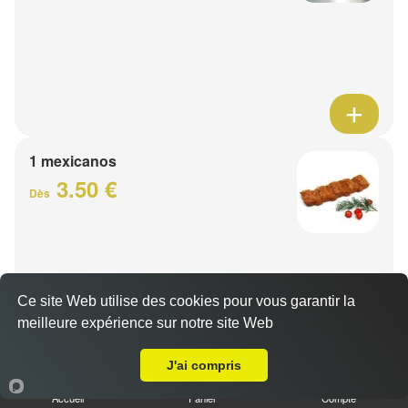
1 mexicanos
3.50 €
Dès
Ce site Web utilise des cookies pour vous garantir la
meilleure expérience sur notre site Web
A Emporter sur Lomme
J'ai compris
Barquette de viande
Accueil
Panier
Compte