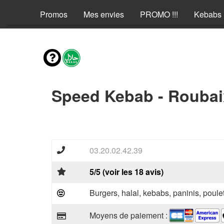
Promos
Mes envies
PROMO !!!
Kebabs
Speed Kebab - Roubai
03.20.02.42.39
5/5 (voir les 18 avis)
Burgers, halal, kebabs, paninis, poulet
Moyens de paiement :