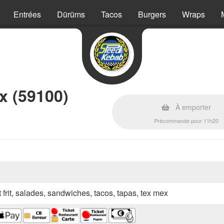
Entrées
Dürüms
Tacos
Burgers
Wraps
x (59100)
À emporter
Précommande pour 11h20
 frit, salades, sandwiches, tacos, tapas, tex mex