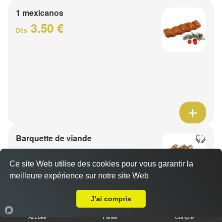
1 mexicanos
3.50 €
Dès
Barquette de viande
7.50 €
Dès
Ce site Web utilise des cookies pour vous garantir la
meilleure expérience sur notre site Web
A Emporter sur Attiches
1 viande au choix
J'ai compris
Accueil
Panier
Compte