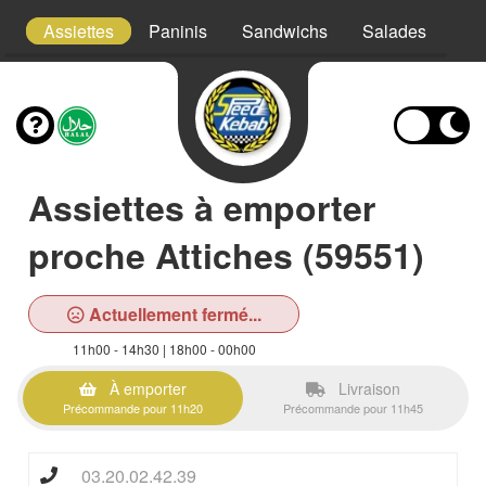
t
Assiettes
Paninis
Sandwichs
Salades
Fri
Assiettes à emporter
proche Attiches (59551)
Actuellement fermé...
11h00 - 14h30 | 18h00 - 00h00
À emporter
Livraison
Précommande pour 11h20
Précommande pour 11h45
03.20.02.42.39