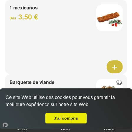
1 mexicanos
3.50 €
Dès
Barquette de viande
7.50 €
Dès
Ce site Web utilise des cookies pour vous garantir la
meilleure expérience sur notre site Web
A Emporter sur Bachy
1 viande au choix
J'ai compris
Accueil
Panier
Compte