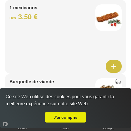
1 mexicanos
3.50 €
Dès
Barquette de viande
7.50 €
Dès
Ce site Web utilise des cookies pour vous garantir la
meilleure expérience sur notre site Web
A Emporter sur Bondues
1 viande au choix
J'ai compris
Accueil
Panier
Compte