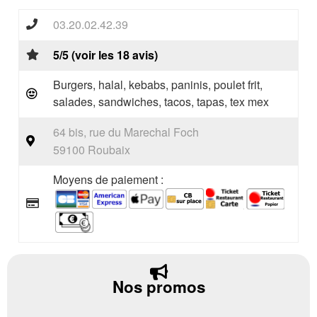
03.20.02.42.39
5/5 (voir les 18 avis)
Burgers, halal, kebabs, paninis, poulet frit,
salades, sandwiches, tacos, tapas, tex mex
64 bis, rue du Marechal Foch
59100 Roubaix
Moyens de paiement :
Nos promos