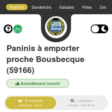
es
Paninis
Sandwichs
Salades
Frites
Desser
Paninis à emporter
proche Bousbecque
(59166)
Actuellement ouvert!
À emporter
Livraison
Préparation : 20 min
Livraison : 30 à 45 mn