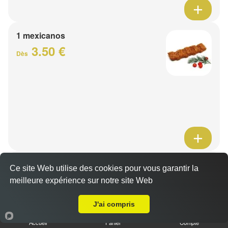
1 mexicanos
3.50 €
Dès
Barquette de viande
Ce site Web utilise des cookies pour vous garantir la
7.50 €
meilleure expérience sur notre site Web
Dès
A Emporter sur Bousbecque
J'ai compris
1 viande au choix
Accueil
Panier
Compte