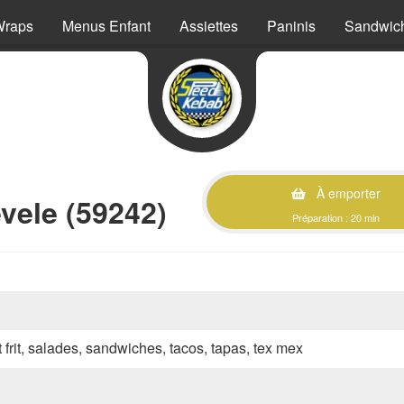
Wraps
Menus Enfant
Assiettes
Paninis
Sandwic
À emporter
vele (59242)
Préparation : 20 min
 frit, salades, sandwiches, tacos, tapas, tex mex