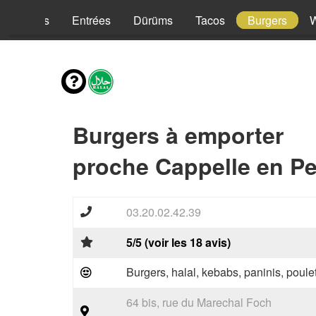
Kebabs
Entrées
Dürüms
Tacos
Burgers
Burgers à emporter
proche Cappelle en Pe
03.20.02.42.39
5/5 (voir les 18 avis)
Burgers, halal, kebabs, paninis, poulet
64 bis, rue du Marechal Foch