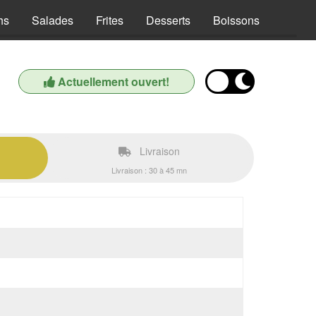
hs
Salades
Frites
Desserts
Boissons
Actuellement ouvert!
Livraison
Livraison : 30 à 45 mn