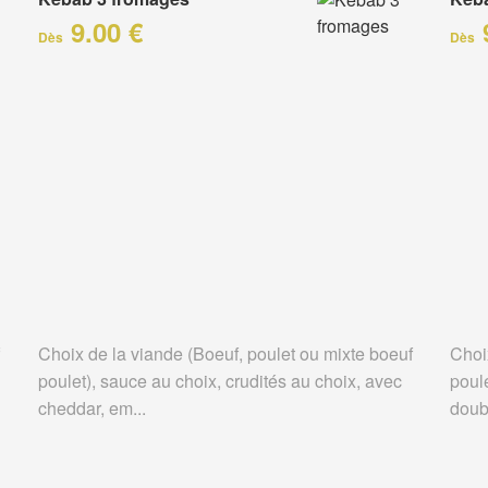
9.00 €
Dès
Dès
Choix de la viande (Boeuf, poulet ou mixte boeuf
Choi
poulet), sauce au choix, crudités au choix, avec
poule
cheddar, em...
doubl