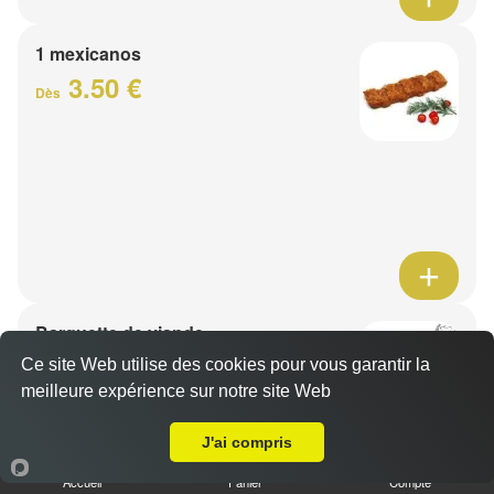
1 mexicanos
3.50 €
Dès
Barquette de viande
7.50 €
Ce site Web utilise des cookies pour vous garantir la
Dès
meilleure expérience sur notre site Web
A Emporter sur Croix
J'ai compris
1 viande au choix
Accueil
Panier
Compte