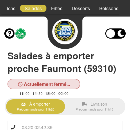
ndwichs
Salades
Frites
Desserts
Boissons
Salades à emporter
proche Faumont (59310)
Actuellement fermé...
11h00 - 14h30 | 18h00 - 00h00
À emporter
Livraison
Précommande pour 11h20
Précommande pour 11h45
03.20.02.42.39