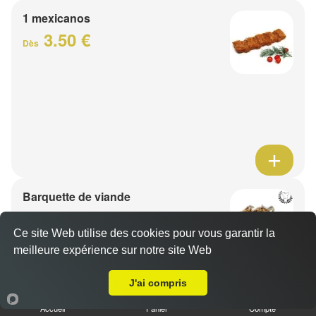
1 mexicanos
3.50 €
Dès
Barquette de viande
7.50 €
Dès
Ce site Web utilise des cookies pour vous garantir la
meilleure expérience sur notre site Web
A Emporter sur Faumont
1 viande au choix
J'ai compris
Accueil
Panier
Compte