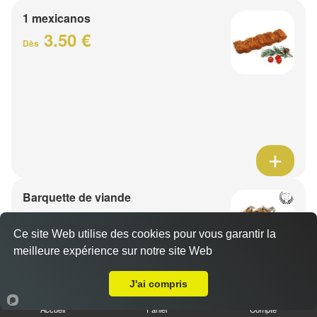
1 mexicanos
3.50 €
Dès
Barquette de viande
7.50 €
Dès
Ce site Web utilise des cookies pour vous garantir la
meilleure expérience sur notre site Web
A Emporter sur Fretin
1 viande au choix
J'ai compris
Accueil
Panier
Compte