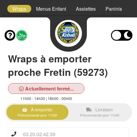
s
Wraps
Menus Enfant
Assiettes
Paninis
S
Wraps à emporter
proche Fretin (59273)
Actuellement fermé...
11h00 - 14h30 | 18h00 - 00h00
À emporter
Livraison
Précommande pour 11h20
Précommande pour 11h45
03.20.02.42.39