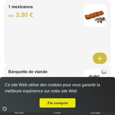
1 mexicanos
3.50 €
Dès
Barquette de viande
7.50 €
Dès
Ce site Web utilise des cookies pour vous garantir la
meilleure expérience sur notre site Web
A Emporter sur Halluin
1 viande au choix
J'ai compris
Accueil
Panier
Compte