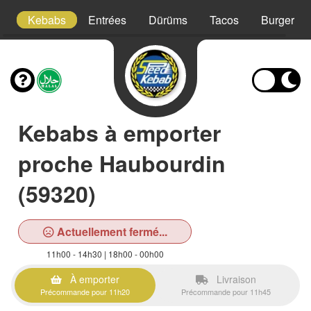
!
Kebabs
Entrées
Dürüms
Tacos
Burgers
Kebabs à emporter
proche Haubourdin
(59320)
Actuellement fermé...
11h00 - 14h30 | 18h00 - 00h00
À emporter
Livraison
Précommande pour 11h20
Précommande pour 11h45