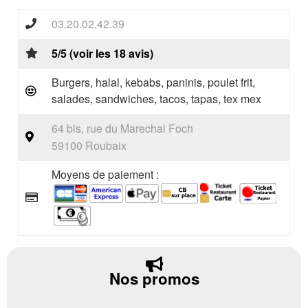
03.20.02.42.39
5/5 (voir les 18 avis)
Burgers, halal, kebabs, paninis, poulet frit,
salades, sandwiches, tacos, tapas, tex mex
64 bis, rue du Marechal Foch
59100 Roubaix
Moyens de paiement :
Nos promos