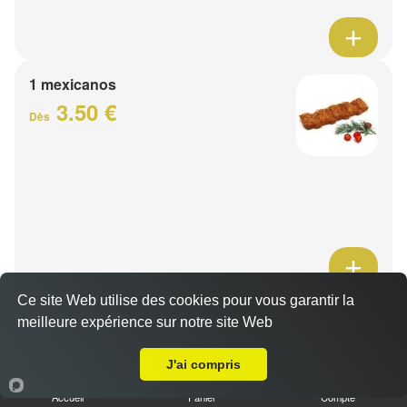
1 mexicanos
3.50 €
Dès
Ce site Web utilise des cookies pour vous garantir la
Barquette de viande
meilleure expérience sur notre site Web
7.50 €
A Emporter sur Haubourdin
Dès
J'ai compris
Accueil
Panier
Compte