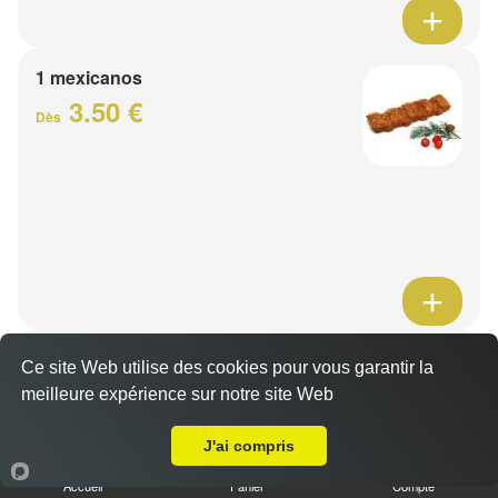
1 mexicanos
3.50 €
Dès
Barquette de viande
Ce site Web utilise des cookies pour vous garantir la
7.50 €
meilleure expérience sur notre site Web
Dès
A Emporter sur Lille Bois Blancs
J'ai compris
1 viande au choix
Accueil
Panier
Compte