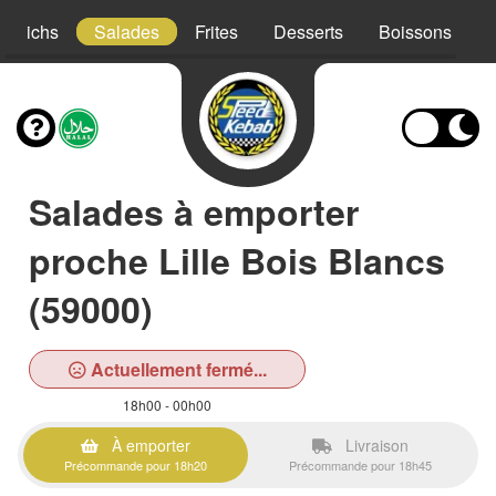
ndwichs
Salades
Frites
Desserts
Boissons
Salades à emporter
proche Lille Bois Blancs
(59000)
Actuellement fermé...
18h00 - 00h00
À emporter
Livraison
Précommande pour 18h20
Précommande pour 18h45