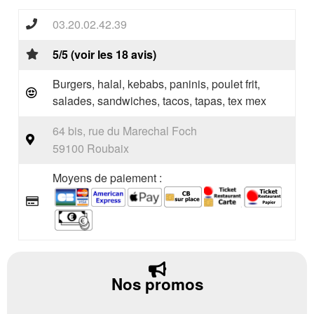
03.20.02.42.39
5/5 (voir les 18 avis)
Burgers, halal, kebabs, paninis, poulet frit,
salades, sandwiches, tacos, tapas, tex mex
64 bis, rue du Marechal Foch
59100 Roubaix
Moyens de paiement :
Nos promos