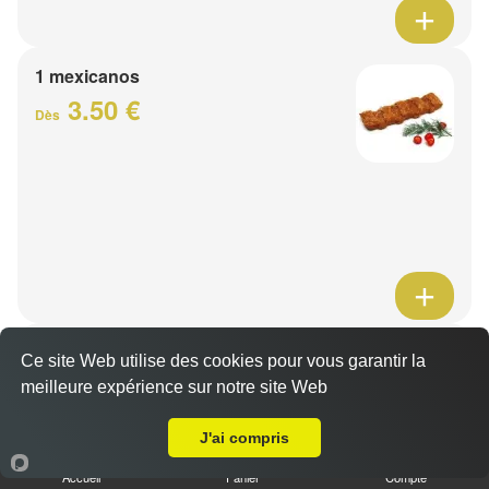
1 mexicanos
3.50 €
Dès
Barquette de viande
Ce site Web utilise des cookies pour vous garantir la
7.50 €
meilleure expérience sur notre site Web
Dès
A Emporter sur Lille Faubourg de Béthune
J'ai compris
1 viande au choix
Accueil
Panier
Compte