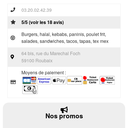
03.20.02.42.39
5/5 (voir les 18 avis)
Burgers, halal, kebabs, paninis, poulet frit,
salades, sandwiches, tacos, tapas, tex mex
64 bis, rue du Marechal Foch
59100 Roubaix
Moyens de paiement :
Nos promos