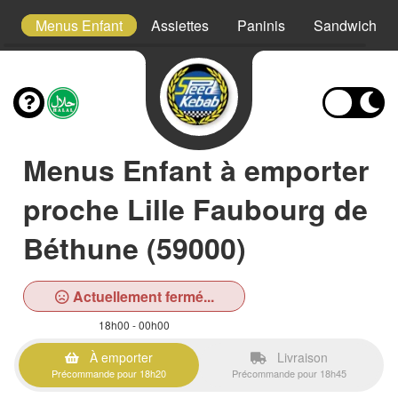
s
Menus Enfant
Assiettes
Paninis
Sandwichs
Menus Enfant à emporter
proche Lille Faubourg de
Béthune (59000)
Actuellement fermé...
18h00 - 00h00
À emporter
Livraison
Précommande pour 18h20
Précommande pour 18h45