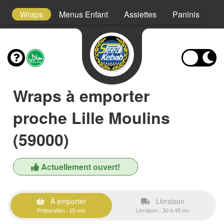
s
Wraps
Menus Enfant
Assiettes
Paninis
S
Wraps à emporter
proche Lille Moulins
(59000)
Actuellement ouvert!
À emporter
Livraison
Préparation : 20 min
Livraison : 30 à 45 mn