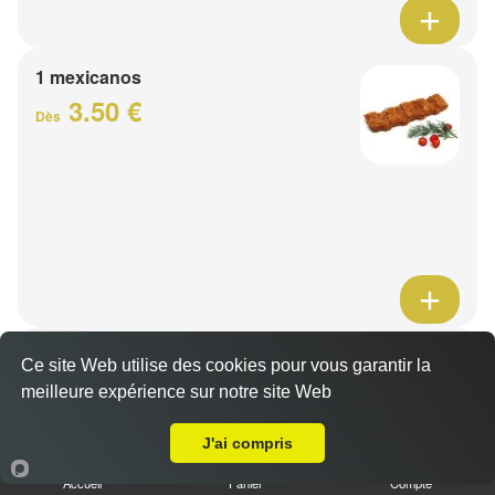
1 mexicanos
3.50 €
Dès
Barquette de viande
Ce site Web utilise des cookies pour vous garantir la
7.50 €
meilleure expérience sur notre site Web
Dès
A Emporter sur Lille Moulins
J'ai compris
1 viande au choix
Accueil
Panier
Compte