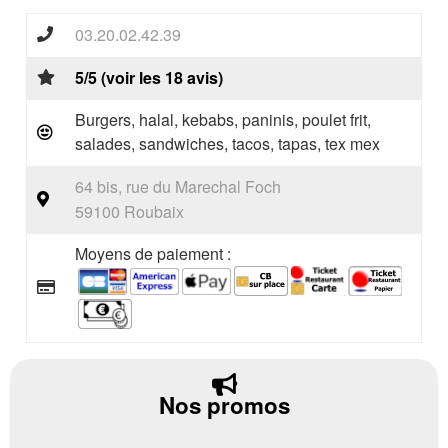
03.20.02.42.39
5/5 (voir les 18 avis)
Burgers, halal, kebabs, paninis, poulet frit,
salades, sandwiches, tacos, tapas, tex mex
64 bis, rue du Marechal Foch
59100 Roubaix
Moyens de paiement :
Nos promos