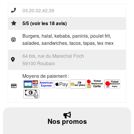
03.20.02.42.39
5/5 (voir les 18 avis)
Burgers, halal, kebabs, paninis, poulet frit,
salades, sandwiches, tacos, tapas, tex mex
64 bis, rue du Marechal Foch
59100 Roubaix
Moyens de paiement :
Nos promos