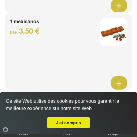
1 mexicanos
3.50 €
Dès
Barquette de viande
Ce site Web utilise des cookies pour vous garantir la
7.50 €
meilleure expérience sur notre site Web
Dès
A Emporter sur Lille Wazemmes
J'ai compris
1 viande au choix
Accueil
Panier
Compte