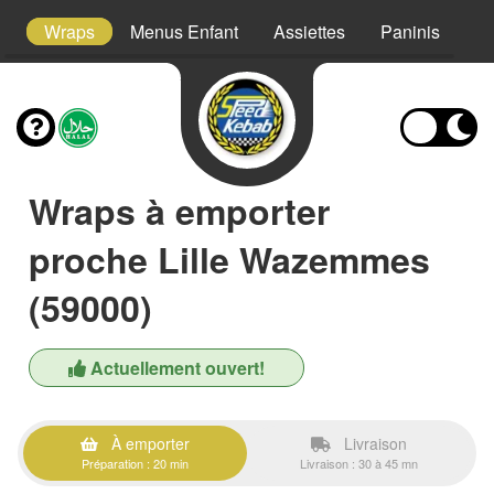
s
Wraps
Menus Enfant
Assiettes
Paninis
S
Wraps à emporter
proche Lille Wazemmes
(59000)
Actuellement ouvert!
À emporter
Livraison
Préparation : 20 min
Livraison : 30 à 45 mn