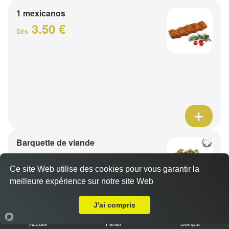
1 mexicanos
3.50 €
Dès
Barquette de viande
7.50 €
Dès
Ce site Web utilise des cookies pour vous garantir la
meilleure expérience sur notre site Web
A Emporter sur Lompret
1 viande au choix
J'ai compris
Accueil
Panier
Compte