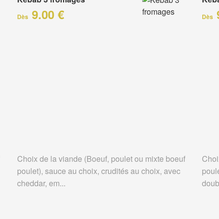
9.00 €
Dès
Dès
Choix de la viande (Boeuf, poulet ou mixte boeuf
Choi
poulet), sauce au choix, crudités au choix, avec
poule
cheddar, em...
doubl