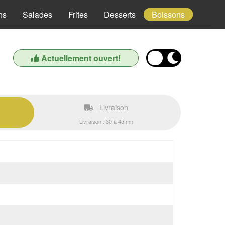
hs
Salades
Frites
Desserts
Boissons
Actuellement ouvert!
Livraison
Livraison : 30 à 45 mn