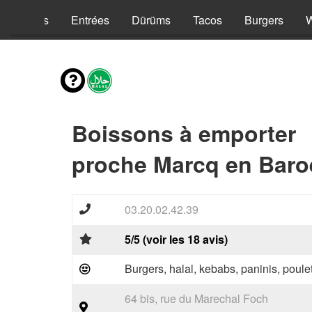
Kebabs
Entrées
Dürüms
Tacos
Burgers
Boissons à emporter
proche Marcq en Baroe
03.20.02.42.39
5/5 (voir les 18 avis)
Burgers, halal, kebabs, paninis, poulet
64 bis, rue du Marechal Foch