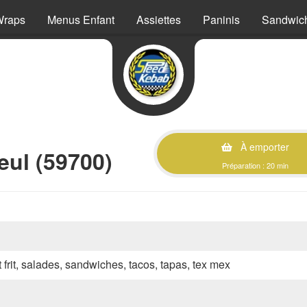
Wraps
Menus Enfant
Assiettes
Paninis
Sandwic
À emporter
ul (59700)
Préparation : 20 min
 frit, salades, sandwiches, tacos, tapas, tex mex