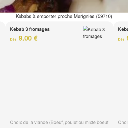
Kebabs à emporter proche Merignies (59710)
Kebab 3 fromages
Keb
9.00 €
Dès
Dès
Choix de la viande (Boeuf, poulet ou mixte boeuf
Choi