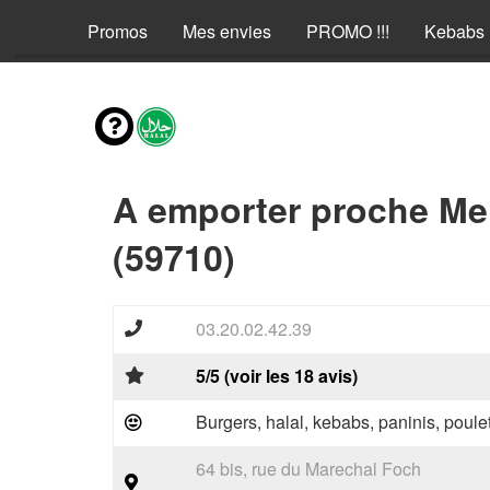
Promos
Mes envies
PROMO !!!
Kebabs
A emporter proche Me
(59710)
03.20.02.42.39
5/5 (voir les 18 avis)
Burgers, halal, kebabs, paninis, poulet
64 bis, rue du Marechal Foch