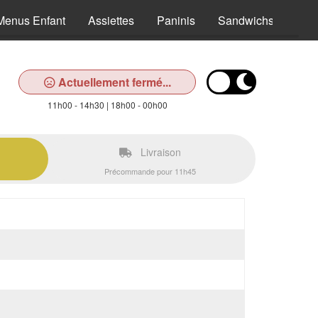
Menus Enfant
Assiettes
Paninis
Sandwichs
Sal
Actuellement fermé...
11h00 - 14h30 | 18h00 - 00h00
Livraison
Précommande pour 11h45