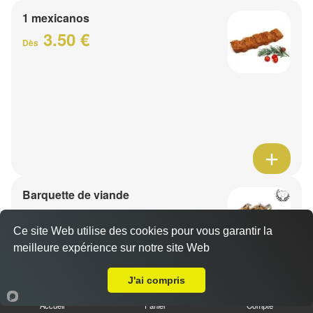
1 mexicanos
3.50 €
Dès
Barquette de viande
7.50 €
Dès
Ce site Web utilise des cookies pour vous garantir la
meilleure expérience sur notre site Web
A Emporter sur Merignies
1 viande au choix
J'ai compris
Accueil
Panier
Compte