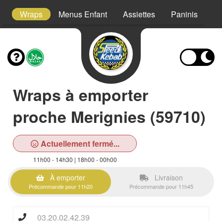
s
Wraps
Menus Enfant
Assiettes
Paninis
S
Wraps à emporter
proche Merignies (59710)
Actuellement fermé...
11h00 - 14h30 | 18h00 - 00h00
À emporter
Livraison
Précommande pour 11h20
Précommande pour 11h45
03.20.02.42.39