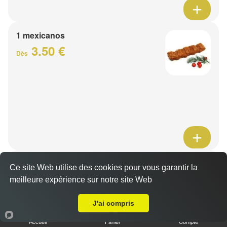
1 mexicanos
3.50 €
Dès
Barquette de viande
Ce site Web utilise des cookies pour vous garantir la
7.50 €
meilleure expérience sur notre site Web
Dès
A Emporter sur Mons en Baroeul
J'ai compris
1 viande au choix
Accueil
Panier
Compte