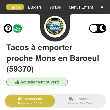
s
Tacos
Burgers
Wraps
Menus Enfant
Assie
Tacos à emporter
proche Mons en Baroeul
(59370)
Actuellement ouvert!
À emporter
Livraison
Préparation : 20 min
Livraison : 30 à 45 mn