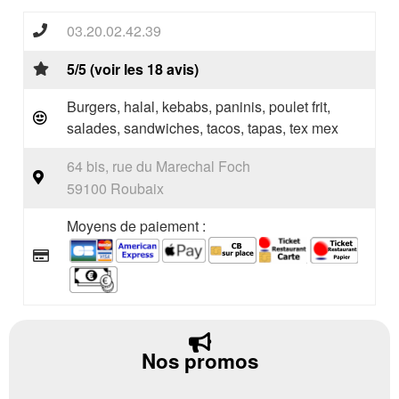
03.20.02.42.39
5/5 (voir les 18 avis)
Burgers, halal, kebabs, paninis, poulet frit,
salades, sandwiches, tacos, tapas, tex mex
64 bis, rue du Marechal Foch
59100 Roubaix
Moyens de paiement :
Nos promos