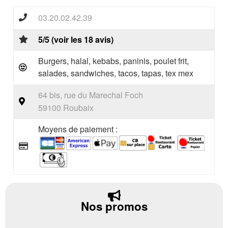
03.20.02.42.39
5/5 (voir les 18 avis)
Burgers, halal, kebabs, paninis, poulet frit,
salades, sandwiches, tacos, tapas, tex mex
64 bis, rue du Marechal Foch
59100 Roubaix
Moyens de paiement :
Nos promos