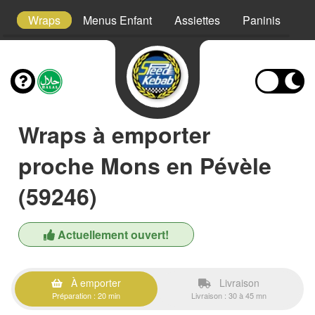
s
Wraps
Menus Enfant
Assiettes
Paninis
S
Wraps à emporter
proche Mons en Pévèle
(59246)
Actuellement ouvert!
À emporter
Livraison
Préparation : 20 min
Livraison : 30 à 45 mn