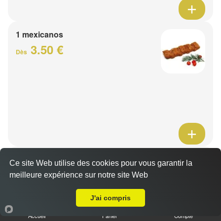
1 mexicanos
3.50 €
Dès
Barquette de viande
Ce site Web utilise des cookies pour vous garantir la
7.50 €
meilleure expérience sur notre site Web
Dès
A Emporter sur Mons en Pévèle
J'ai compris
1 viande au choix
Accueil
Panier
Compte