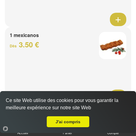
1 mexicanos
3.50 €
Dès
Ce site Web utilise des cookies pour vous garantir la
meilleure expérience sur notre site Web
Barquette de viande
A Emporter sur Neuville en Ferrain
7.50 €
J'ai compris
Dès
Accueil
Panier
Compte