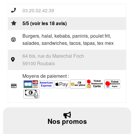
03.20.02.42.39
5/5 (voir les 18 avis)
Burgers, halal, kebabs, paninis, poulet frit,
salades, sandwiches, tacos, tapas, tex mex
64 bis, rue du Marechal Foch
59100 Roubaix
Moyens de paiement :
Nos promos