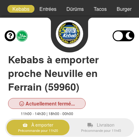
!
Kebabs
Entrées
Dürüms
Tacos
Burgers
Kebabs à emporter
proche Neuville en
Ferrain (59960)
Actuellement fermé...
11h00 - 14h30 | 18h00 - 00h00
À emporter
Livraison
Précommande pour 11h20
Précommande pour 11h45