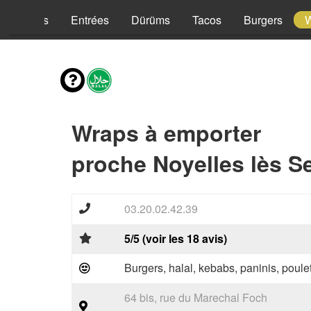
Kebabs
Entrées
Dürüms
Tacos
Burgers
Wraps à emporter
proche Noyelles lès Se
03.20.02.42.39
5/5 (voir les 18 avis)
Burgers, halal, kebabs, paninis, poulet
64 bis, rue du Marechal Foch