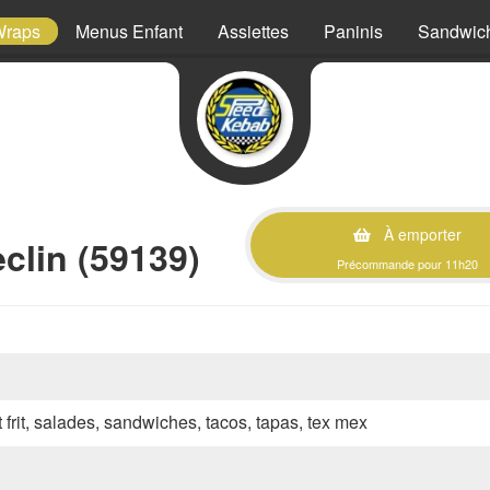
Wraps
Menus Enfant
Assiettes
Paninis
Sandwic
À emporter
clin (59139)
Précommande pour 11h20
 frit, salades, sandwiches, tacos, tapas, tex mex