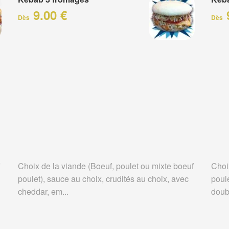
9.00 €
Dès
Dès
Choix de la viande (Boeuf, poulet ou mixte boeuf
Choi
poulet), sauce au choix, crudités au choix, avec
poule
cheddar, em...
doubl