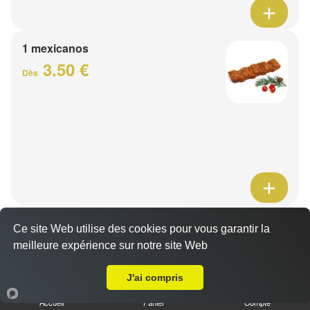
1 mexicanos
3.50 €
Dès
Barquette de viande
Ce site Web utilise des cookies pour vous garantir la
7.50 €
meilleure expérience sur notre site Web
Dès
A Emporter sur Noyelles sur Selle
J'ai compris
1 viande au choix
Accueil
Panier
Compte