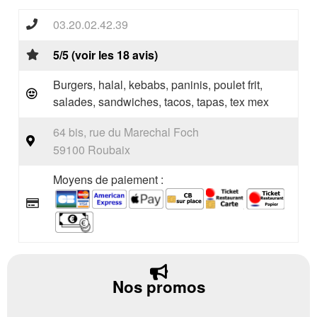
03.20.02.42.39
5/5 (voir les 18 avis)
Burgers, halal, kebabs, paninis, poulet frit,
salades, sandwiches, tacos, tapas, tex mex
64 bis, rue du Marechal Foch
59100 Roubaix
Moyens de paiement :
Nos promos