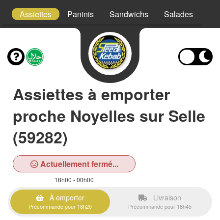
t
Assiettes
Paninis
Sandwichs
Salades
Fri
Assiettes à emporter
proche Noyelles sur Selle
(59282)
Actuellement fermé...
18h00 - 00h00
À emporter
Livraison
Précommande pour 18h20
Précommande pour 18h45