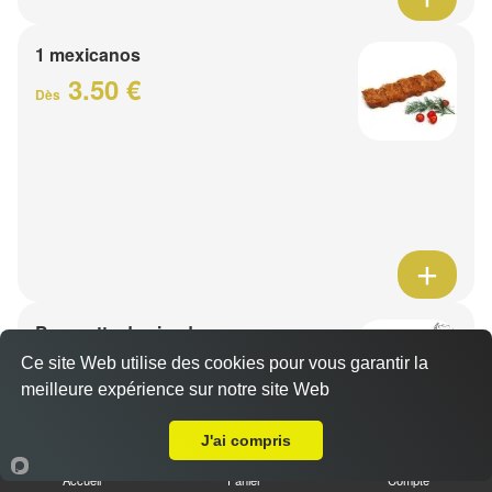
1 mexicanos
3.50 €
Dès
Barquette de viande
7.50 €
Ce site Web utilise des cookies pour vous garantir la
Dès
meilleure expérience sur notre site Web
A Emporter sur Orchies
J'ai compris
1 viande au choix
Accueil
Panier
Compte