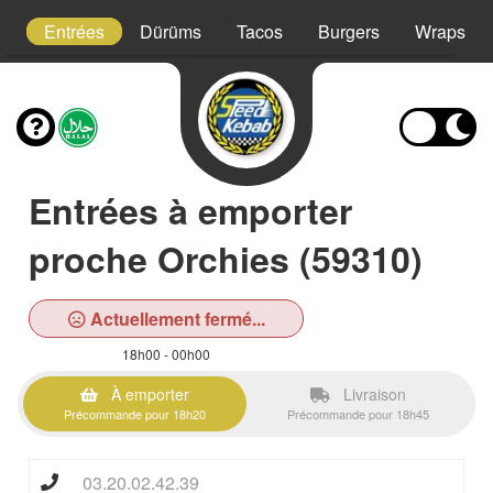
s
Entrées
Dürüms
Tacos
Burgers
Wraps
Entrées à emporter
proche Orchies (59310)
Actuellement fermé...
18h00 - 00h00
À emporter
Livraison
Précommande pour 18h20
Précommande pour 18h45
03.20.02.42.39