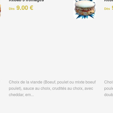
9.00 €
Dès
Dès
Choix de la viande (Boeuf, poulet ou mixte boeuf
Choi
poulet), sauce au choix, crudités au choix, avec
poule
cheddar, em...
doubl