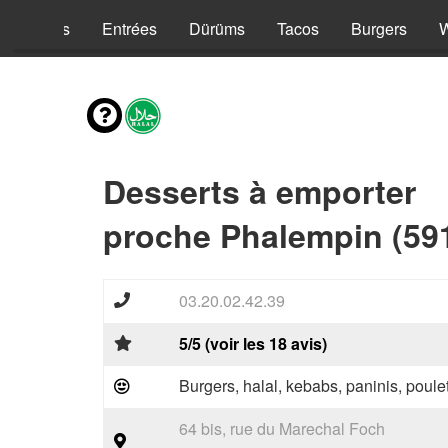
Kebabs
Entrées
Dürüms
Tacos
Burgers
Desserts à emporter
proche Phalempin (59
03.20.02.42.39
5/5 (voir les 18 avis)
Burgers, halal, kebabs, paninis, poulet
64 bis, rue du Marechal Foch