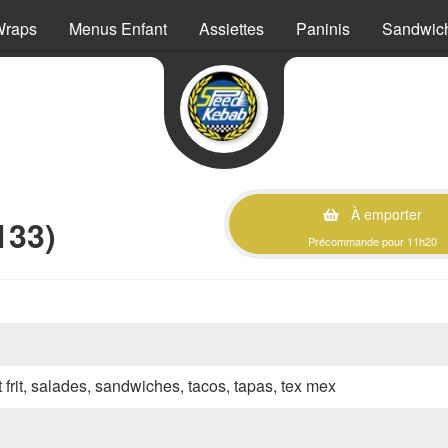
Wraps
Menus Enfant
Assiettes
Paninis
Sandwic
À emporter
133)
Précommande pour 11h20
 frit, salades, sandwiches, tacos, tapas, tex mex