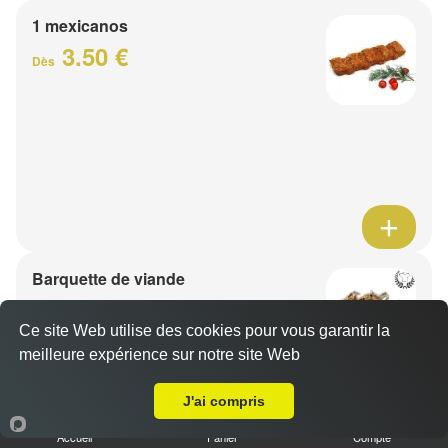
1 mexicanos
3.50 €
Dès
Barquette de viande
7.50 €
Dès
Ce site Web utilise des cookies pour vous garantir la
meilleure expérience sur notre site Web
A Emporter sur Prouvy
1 viande au choix
J'ai compris
Accueil
Panier
Compte