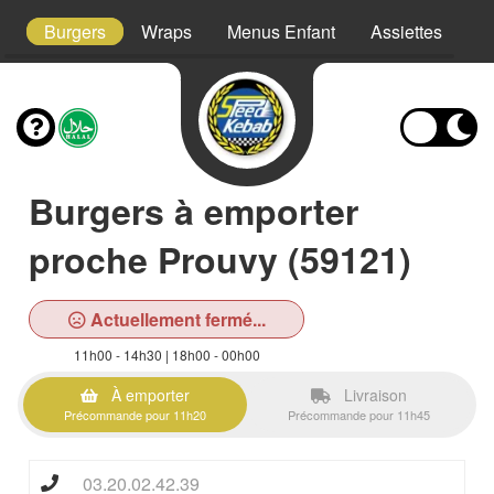
s
Burgers
Wraps
Menus Enfant
Assiettes
P
Burgers à emporter
proche Prouvy (59121)
Actuellement fermé...
11h00 - 14h30 | 18h00 - 00h00
À emporter
Livraison
Précommande pour 11h20
Précommande pour 11h45
03.20.02.42.39