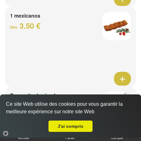
1 mexicanos
3.50 €
Dès
Barquette de viande
7.50 €
Ce site Web utilise des cookies pour vous garantir la
Dès
meilleure expérience sur notre site Web
A Emporter sur Sequedin
J'ai compris
1 viande au choix
Accueil
Panier
Compte