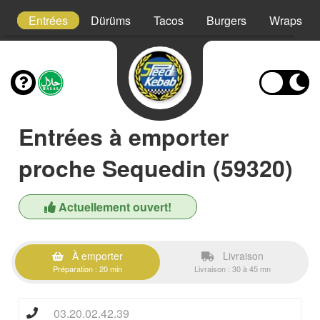
s
Entrées
Dürüms
Tacos
Burgers
Wraps
Entrées à emporter
proche Sequedin (59320)
Actuellement ouvert!
À emporter
Livraison
Préparation : 20 min
Livraison : 30 à 45 mn
03.20.02.42.39