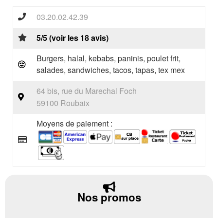
03.20.02.42.39
5/5 (voir les 18 avis)
Burgers, halal, kebabs, paninis, poulet frit,
salades, sandwiches, tacos, tapas, tex mex
64 bis, rue du Marechal Foch
59100 Roubaix
Moyens de paiement :
Nos promos