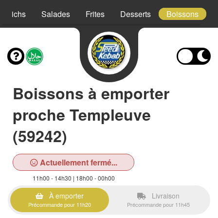
ndwichs
Salades
Frites
Desserts
Boissons
Boissons à emporter
proche Templeuve
(59242)
Actuellement fermé...
11h00 - 14h30 | 18h00 - 00h00
À emporter
Livraison
Précommande pour 11h20
Précommande pour 11h45