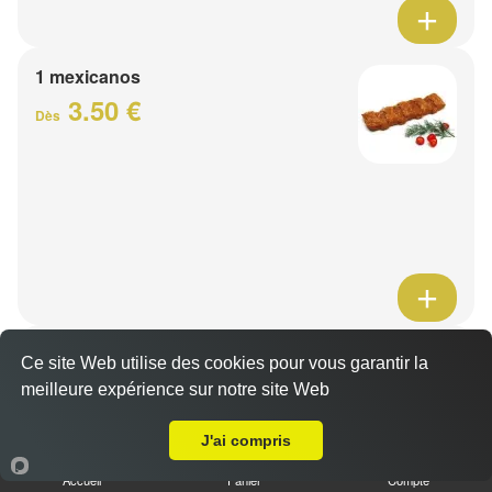
1 mexicanos
3.50 €
Dès
Barquette de viande
Ce site Web utilise des cookies pour vous garantir la
7.50 €
meilleure expérience sur notre site Web
Dès
A Emporter sur Templeuve
J'ai compris
1 viande au choix
Accueil
Panier
Compte