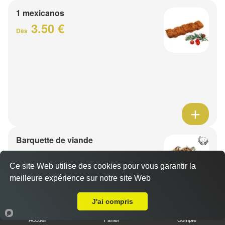
1 mexicanos
3.50 €
Dès
Barquette de viande
7.50 €
Dès
Ce site Web utilise des cookies pour vous garantir la
meilleure expérience sur notre site Web
A Emporter sur Thiant
1 viande au choix
J'ai compris
Accueil
Panier
Compte