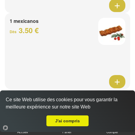
1 mexicanos
3.50 €
Dès
Barquette de viande
Ce site Web utilise des cookies pour vous garantir la
7.50 €
meilleure expérience sur notre site Web
Dès
A Emporter sur Tourmignies
J'ai compris
1 viande au choix
Accueil
Panier
Compte