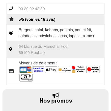
03.20.02.42.39
5/5 (voir les 18 avis)
Burgers, halal, kebabs, paninis, poulet frit,
salades, sandwiches, tacos, tapas, tex mex
64 bis, rue du Marechal Foch
59100 Roubaix
Moyens de paiement :
Nos promos