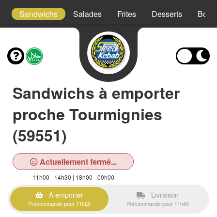
is
Sandwichs
Salades
Frites
Desserts
Bois
Sandwichs à emporter
proche Tourmignies
(59551)
Actuellement fermé...
11h00 - 14h30 | 18h00 - 00h00
À emporter
Livraison
Précommande pour 11h20
Précommande pour 11h45