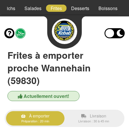
ndwichs
Salades
Frites
Desserts
Boissons
Frites à emporter
proche Wannehain
(59830)
Actuellement ouvert!
À emporter
Livraison
Préparation : 20 min
Livraison : 30 à 45 mn