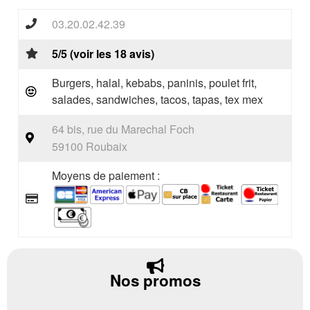
03.20.02.42.39
5/5 (voir les 18 avis)
Burgers, halal, kebabs, paninis, poulet frit,
salades, sandwiches, tacos, tapas, tex mex
64 bis, rue du Marechal Foch
59100 Roubaix
Moyens de paiement :
Nos promos