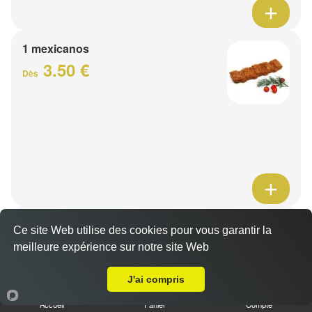
1 mexicanos
3.50 €
Dès
Barquette de viande
Ce site Web utilise des cookies pour vous garantir la
7.50 €
meilleure expérience sur notre site Web
Dès
A Emporter sur Wannehain
J'ai compris
1 viande au choix
Accueil
Panier
Compte