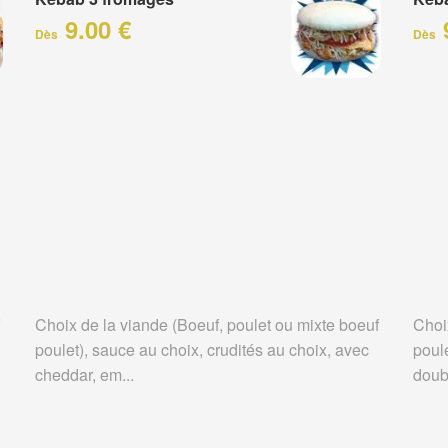
9.00 €
Dès
Dès
Choix de la viande (Boeuf, poulet ou mixte boeuf
Choi
poulet), sauce au choix, crudités au choix, avec
poule
cheddar, em...
doubl