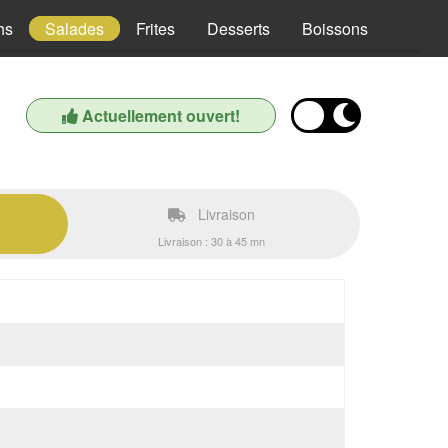
hs
Salades
Frites
Desserts
Boissons
Actuellement ouvert!
Livraison
Livraison : 30 à 45 mn