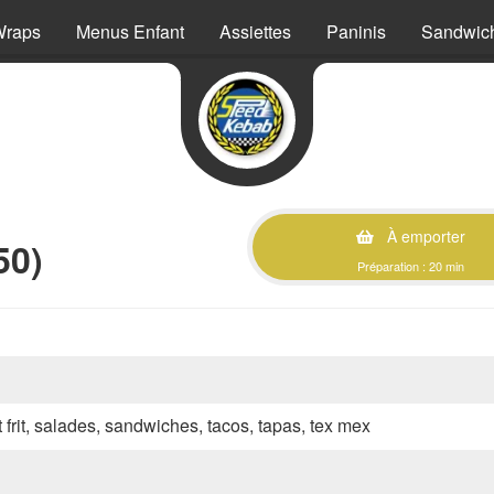
Wraps
Menus Enfant
Assiettes
Paninis
Sandwic
À emporter
50)
Préparation : 20 min
 frit, salades, sandwiches, tacos, tapas, tex mex