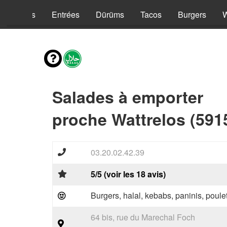
Kebabs
Entrées
Dürüms
Tacos
Burgers
Salades à emporter
proche Wattrelos (591
03.20.02.42.39
5/5 (voir les 18 avis)
Burgers, halal, kebabs, paninis, poulet
64 bis, rue du Marechal Foch