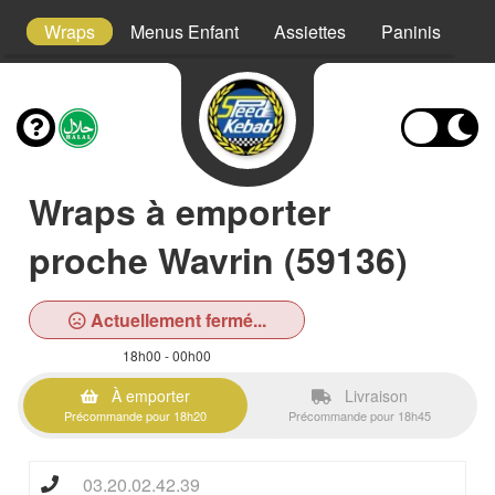
s
Wraps
Menus Enfant
Assiettes
Paninis
S
Wraps à emporter
proche Wavrin (59136)
Actuellement fermé...
18h00 - 00h00
À emporter
Livraison
Précommande pour 18h20
Précommande pour 18h45
03.20.02.42.39