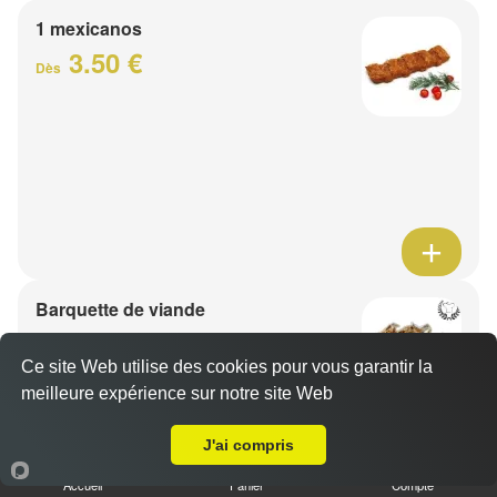
1 mexicanos
3.50 €
Dès
Barquette de viande
7.50 €
Dès
Ce site Web utilise des cookies pour vous garantir la
meilleure expérience sur notre site Web
A Emporter sur Wavrin
1 viande au choix
J'ai compris
Accueil
Panier
Compte