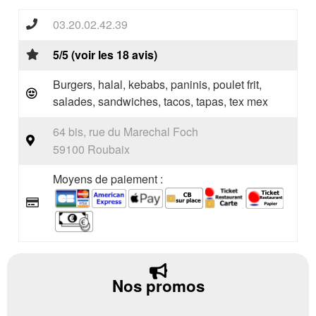
03.20.02.42.39
5/5 (voir les 18 avis)
Burgers, halal, kebabs, paninis, poulet frit,
salades, sandwiches, tacos, tapas, tex mex
64 bis, rue du Marechal Foch
59100 Roubaix
Moyens de paiement :
Nos promos