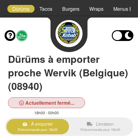
es
Dürüms
Tacos
Burgers
Wraps
Menus Enf
Dürüms à emporter
proche Wervik (Belgique)
(08940)
Actuellement fermé...
18h00 - 00h00
À emporter
Livraison
Précommande pour 18h20
Précommande pour 18h45