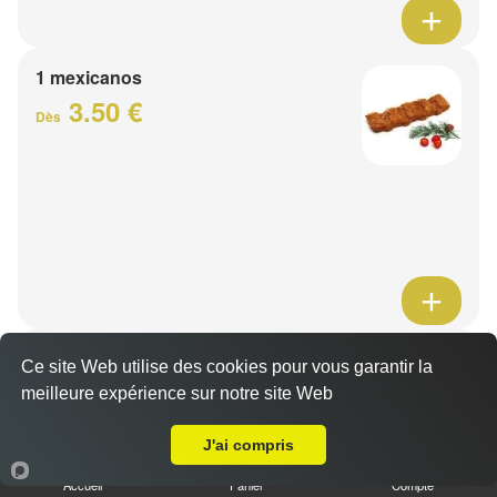
1 mexicanos
3.50 €
Dès
Barquette de viande
Ce site Web utilise des cookies pour vous garantir la
7.50 €
meilleure expérience sur notre site Web
Dès
A Emporter sur Wervik (Belgique)
J'ai compris
1 viande au choix
Accueil
Panier
Compte