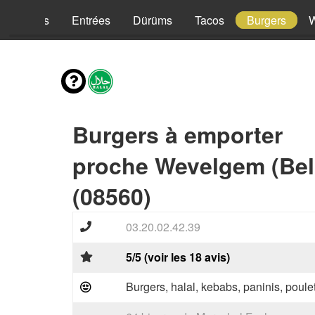
Kebabs
Entrées
Dürüms
Tacos
Burgers
Burgers à emporter
proche Wevelgem (Bel
(08560)
03.20.02.42.39
5/5 (voir les 18 avis)
Burgers, halal, kebabs, paninis, poulet