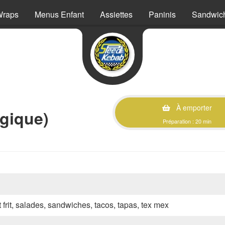
Wraps
Menus Enfant
Assiettes
Paninis
Sandwic
À emporter
gique)
Préparation : 20 min
 frit, salades, sandwiches, tacos, tapas, tex mex