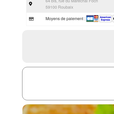
64 bis, rue du Marechal Foch
59100 Roubaix
Moyens de paiement :