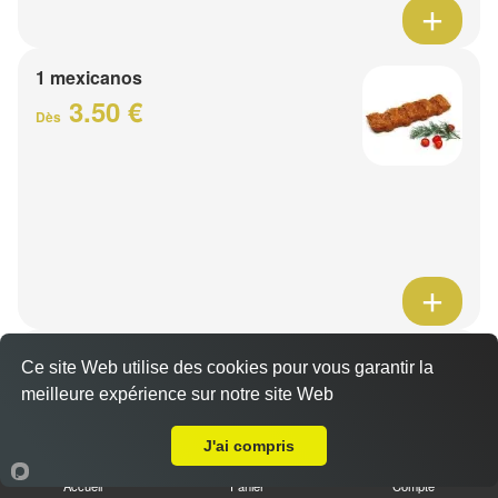
1 mexicanos
3.50 €
Dès
Barquette de viande
Ce site Web utilise des cookies pour vous garantir la
7.50 €
meilleure expérience sur notre site Web
Dès
A Emporter sur Bourghelles
J'ai compris
1 viande au choix
Accueil
Panier
Compte