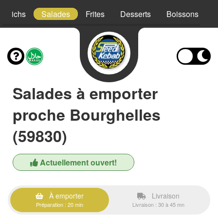
ndwichs
Salades
Frites
Desserts
Boissons
Salades à emporter
proche Bourghelles
(59830)
Actuellement ouvert!
À emporter
Livraison
Préparation : 20 min
Livraison : 30 à 45 mn