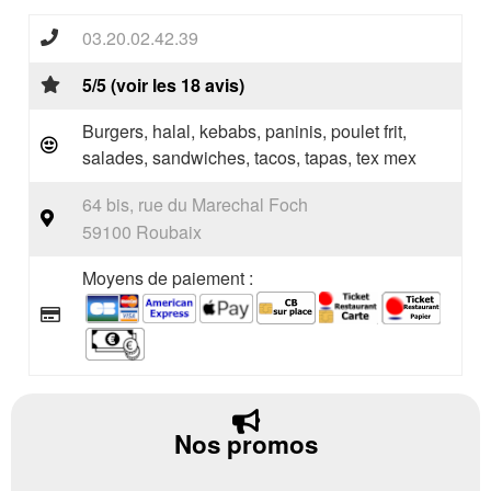
03.20.02.42.39
5/5 (voir les 18 avis)
Burgers, halal, kebabs, paninis, poulet frit,
salades, sandwiches, tacos, tapas, tex mex
64 bis, rue du Marechal Foch
59100 Roubaix
Moyens de paiement :
Nos promos