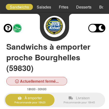
is
Sandwichs
Salades
Frites
Desserts
Bois
Sandwichs à emporter
proche Bourghelles
(59830)
Actuellement fermé...
18h00 - 00h00
À emporter
Livraison
Précommande pour 18h20
Précommande pour 18h45