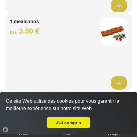
1 mexicanos
3.50 €
Dès
Barquette de viande
Ce site Web utilise des cookies pour vous garantir la
7.50 €
meilleure expérience sur notre site Web
Dès
A Emporter sur Bourghelles
J'ai compris
1 viande au choix
Accueil
Panier
Compte