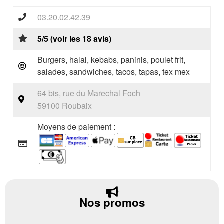
03.20.02.42.39
5/5 (voir les 18 avis)
Burgers, halal, kebabs, paninis, poulet frit,
salades, sandwiches, tacos, tapas, tex mex
64 bis, rue du Marechal Foch
59100 Roubaix
Moyens de paiement :
Nos promos