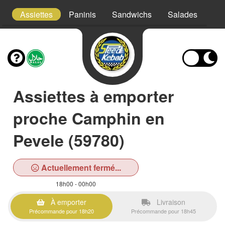
t
Assiettes
Paninis
Sandwichs
Salades
Fri
Assiettes à emporter
proche Camphin en
Pevele (59780)
Actuellement fermé...
18h00 - 00h00
À emporter
Livraison
Précommande pour 18h20
Précommande pour 18h45