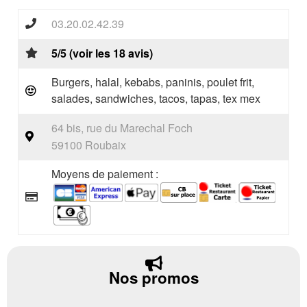
03.20.02.42.39
5/5 (voir les 18 avis)
Burgers, halal, kebabs, paninis, poulet frit,
salades, sandwiches, tacos, tapas, tex mex
64 bis, rue du Marechal Foch
59100 Roubaix
Moyens de paiement :
Nos promos