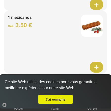
1 mexicanos
3.50 €
Dès
Barquette de viande
Ce site Web utilise des cookies pour vous garantir la
7.50 €
meilleure expérience sur notre site Web
Dès
A Emporter sur Camphin en Pevele
J'ai compris
1 viande au choix
Accueil
Panier
Compte