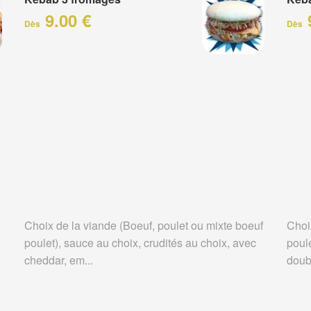
9.00 €
Dès
Dès
Choix de la viande (Boeuf, poulet ou mixte boeuf
Choi
poulet), sauce au choix, crudités au choix, avec
poule
cheddar, em...
doubl