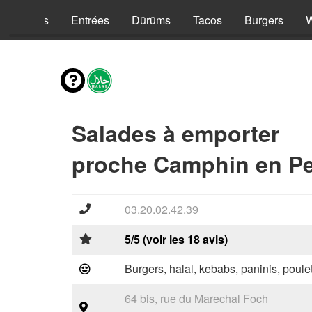
Kebabs
Entrées
Dürüms
Tacos
Burgers
Salades à emporter
proche Camphin en Pe
03.20.02.42.39
5/5 (voir les 18 avis)
Burgers, halal, kebabs, paninis, poulet
64 bis, rue du Marechal Foch