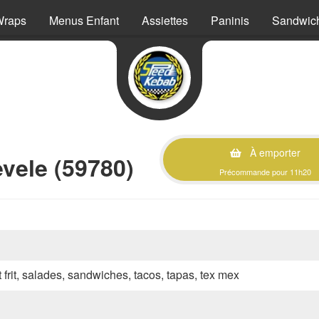
Wraps
Menus Enfant
Assiettes
Paninis
Sandwic
À emporter
vele (59780)
Précommande pour 11h20
 frit, salades, sandwiches, tacos, tapas, tex mex