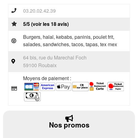
03.20.02.42.39
5/5 (voir les 18 avis)
Burgers, halal, kebabs, paninis, poulet frit,
salades, sandwiches, tacos, tapas, tex mex
64 bis, rue du Marechal Foch
59100 Roubaix
Moyens de paiement :
Nos promos