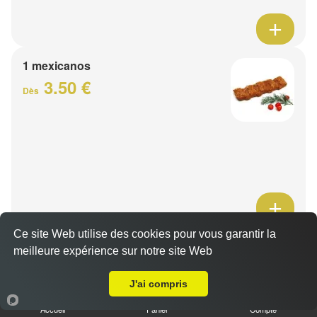
1 mexicanos
3.50 €
Dès
Ce site Web utilise des cookies pour vous garantir la
Barquette de viande
meilleure expérience sur notre site Web
7.50 €
A Emporter sur Capinghem
Dès
J'ai compris
Accueil
Panier
Compte