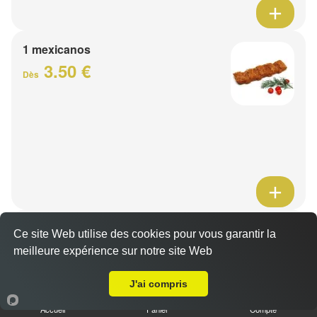
1 mexicanos
3.50 €
Dès
Barquette de viande
Ce site Web utilise des cookies pour vous garantir la
7.50 €
meilleure expérience sur notre site Web
Dès
A Emporter sur Capinghem
J'ai compris
1 viande au choix
Accueil
Panier
Compte