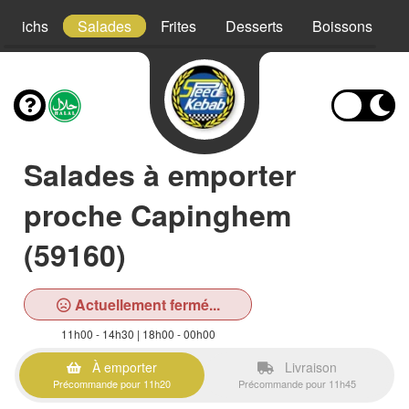
ndwichs
Salades
Frites
Desserts
Boissons
Salades à emporter
proche Capinghem
(59160)
Actuellement fermé...
11h00 - 14h30 | 18h00 - 00h00
À emporter
Livraison
Précommande pour 11h20
Précommande pour 11h45