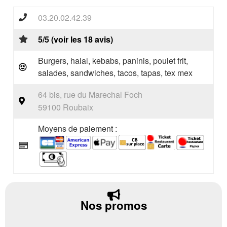
03.20.02.42.39
5/5 (voir les 18 avis)
Burgers, halal, kebabs, paninis, poulet frit,
salades, sandwiches, tacos, tapas, tex mex
64 bis, rue du Marechal Foch
59100 Roubaix
Moyens de paiement :
Nos promos