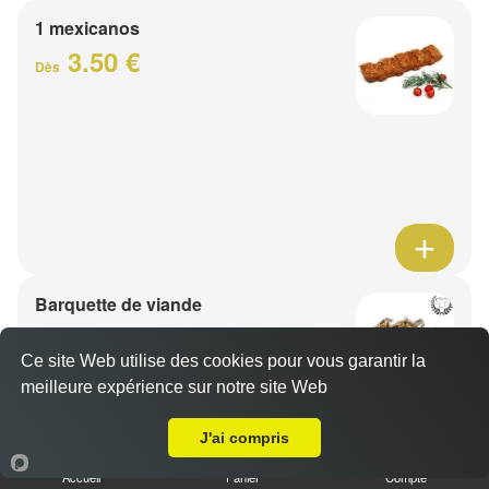
1 mexicanos
3.50 €
Dès
Barquette de viande
7.50 €
Dès
Ce site Web utilise des cookies pour vous garantir la
meilleure expérience sur notre site Web
A Emporter sur Haulchin
1 viande au choix
J'ai compris
Accueil
Panier
Compte