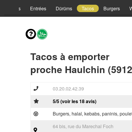
Kebabs
Entrées
Dürüms
Tacos
Burgers
Tacos à emporter
proche Haulchin (5912
03.20.02.42.39
5/5 (voir les 18 avis)
Burgers, halal, kebabs, paninis, poulet
64 bis, rue du Marechal Foch