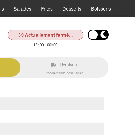
hs
Salades
Frites
Desserts
Boissons
Actuellement fermé...
18h00 - 00h00
Livraison
Précommande pour 18h45