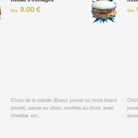
9.00 €
Dès
Dès
Choix de la viande (Boeuf, poulet ou mixte boeuf
Choi
poulet), sauce au choix, crudités au choix, avec
poule
cheddar, em...
doubl