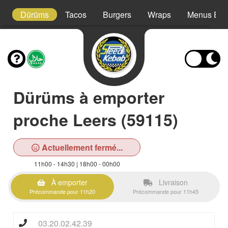
es
Dürüms
Tacos
Burgers
Wraps
Menus Enf
Dürüms à emporter
proche Leers (59115)
Actuellement fermé...
11h00 - 14h30 | 18h00 - 00h00
À emporter
Livraison
Précommande pour 11h20
Précommande pour 11h45
03.20.02.42.39