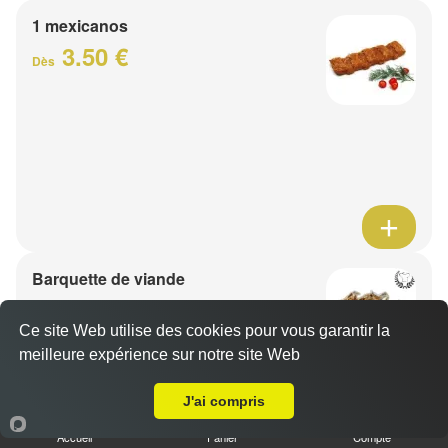
1 mexicanos
3.50 €
Dès
Barquette de viande
7.50 €
Dès
Ce site Web utilise des cookies pour vous garantir la
meilleure expérience sur notre site Web
A Emporter sur Leers
1 viande au choix
J'ai compris
Accueil
Panier
Compte