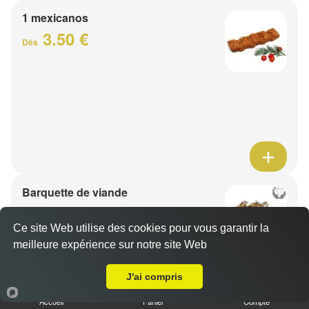
1 mexicanos
3.50 €
Dès
Barquette de viande
7.50 €
Dès
Ce site Web utilise des cookies pour vous garantir la
meilleure expérience sur notre site Web
A Emporter sur Leers
1 viande au choix
J'ai compris
Accueil
Panier
Compte