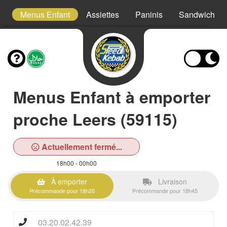
s
Menus Enfant
Assiettes
Paninis
Sandwichs
Menus Enfant à emporter
proche Leers (59115)
Actuellement fermé...
18h00 - 00h00
À emporter
Livraison
Précommande pour 18h20
Précommande pour 18h45
03.20.02.42.39