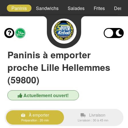
es
Paninis
Sandwichs
Salades
Frites
Desser
Paninis à emporter
proche Lille Hellemmes
(59800)
Actuellement ouvert!
À emporter
Livraison
Préparation : 20 min
Livraison : 30 à 45 mn