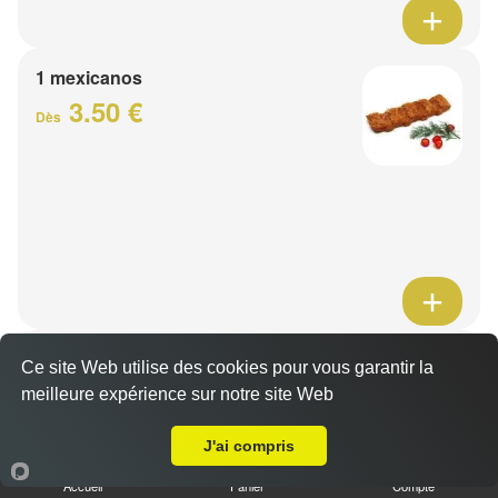
1 mexicanos
3.50 €
Dès
Barquette de viande
Ce site Web utilise des cookies pour vous garantir la
7.50 €
meilleure expérience sur notre site Web
Dès
A Emporter sur Lille Hellemmes
J'ai compris
1 viande au choix
Accueil
Panier
Compte