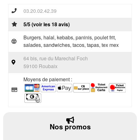
03.20.02.42.39
5/5 (voir les 18 avis)
Burgers, halal, kebabs, paninis, poulet frit,
salades, sandwiches, tacos, tapas, tex mex
64 bis, rue du Marechal Foch
59100 Roubaix
Moyens de paiement :
Nos promos